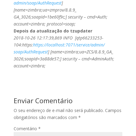
admin/soap/AuthRequest
]
[name=zimbra;ua=zmprov/8.8.9_
GA_3026;soapId=1be60f9c;] security – cmd=Auth;
account=zimbra; protocol=soap;
Depois da atualização do tzupdater
2018-10-26 12:17:39,869 INFO [qtp66233253-
104:https:
https:/
/localhost:7071/service/admin/
soap/AuthRequest
] [name=zimbra;ua=ZCS/8.8.9_GA_
3026;soapId=3a88de57;] security – cmd=AdminAuth;
account=zimbra;
Enviar Comentário
O seu endereço de e-mail não será publicado.
Campos
obrigatórios são marcados com
*
Comentário
*