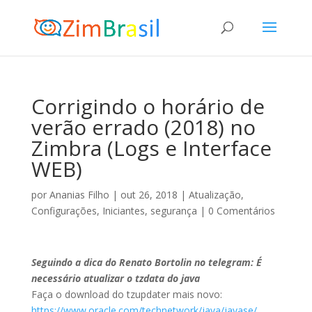
Corrigindo o horário de
verão errado (2018) no
Zimbra (Logs e Interface
WEB)
por
Ananias Filho
|
out 26, 2018
|
Atualização
,
Configurações
,
Iniciantes
,
segurança
|
0 Comentários
Seguindo a dica do Renato Bortolin no telegram: É
necessário atualizar o tzdata do java
Faça o download do tzupdater mais novo:
https://www.oracle.com/
technetwork/java/javase/