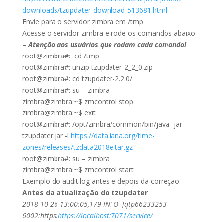
downloads/tzupdater-download-
513681.html
Envie para o servidor zimbra em /tmp
Acesse o servidor zimbra e rode os comandos abaixo
–
Atenção aos usuários que rodam cada comando!
root@zimbra#: cd /tmp
root@zimbra#: unzip tzupdater-2_2_0.zip
root@zimbra#: cd tzupdater-2.2.0/
root@zimbra#: su – zimbra
zimbra@zimbra:~$ zmcontrol stop
zimbra@zimbra:~$ exit
root@zimbra#: /opt/zimbra/common/bin/java -jar
tzupdater.jar -l
https://data.iana.org/time-
zones/releases/tzdata2018e.
tar.gz
root@zimbra#: su – zimbra
zimbra@zimbra:~$ zmcontrol start
Exemplo do audit.log antes e depois da correção:
Antes da atualização do tzupdater
2018-10-26 13:00:05,179 INFO [qtp66233253-
6002:https:
https:
//localhost:7071/service/