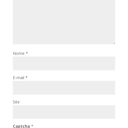
Nome
*
E-mail
*
Site
Captcha
*