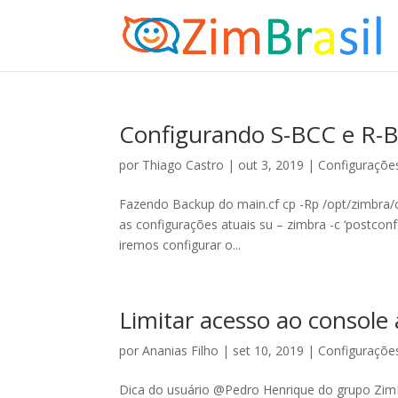
Configurando S-BCC e R-
por
Thiago Castro
|
out 3, 2019
|
Configuraçõe
Fazendo Backup do main.cf cp -Rp /opt/zimbra
as configurações atuais su – zimbra -c ‘postcon
iremos configurar o...
Limitar acesso ao console
por
Ananias Filho
|
set 10, 2019
|
Configuraçõe
Dica do usuário @Pedro Henrique do grupo ZimBr