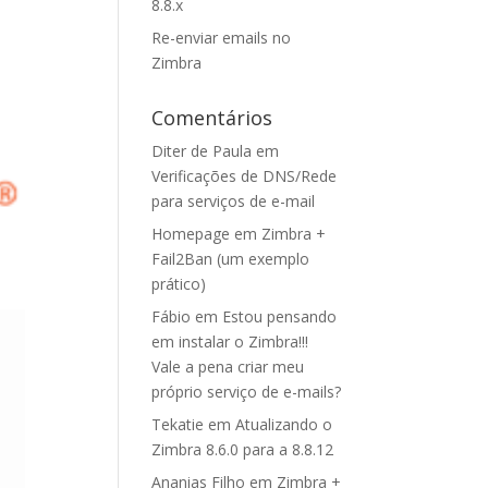
8.8.x
Re-enviar emails no
Zimbra
Comentários
Diter de Paula
em
Verificações de DNS/Rede
para serviços de e-mail
Homepage
em
Zimbra +
Fail2Ban (um exemplo
prático)
Fábio
em
Estou pensando
em instalar o Zimbra!!!
Vale a pena criar meu
próprio serviço de e-mails?
Tekatie
em
Atualizando o
Zimbra 8.6.0 para a 8.8.12
Ananias Filho
em
Zimbra +