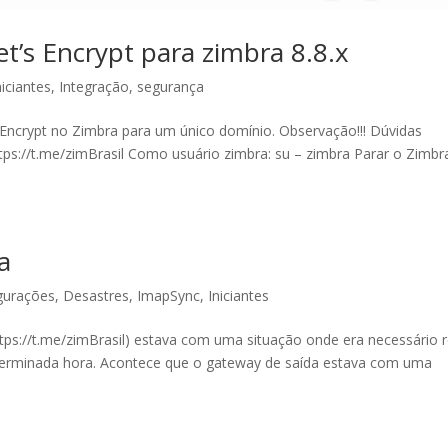
Let’s Encrypt para zimbra 8.8.x
niciantes
,
Integração
,
segurança
s Encrypt no Zimbra para um único domínio. Observação!!! Dúvidas
tps://t.me/zimBrasil Como usuário zimbra: su – zimbra Parar o Zimbr
a
gurações
,
Desastres
,
ImapSync
,
Iniciantes
ps://t.me/zimBrasil) estava com uma situação onde era necessário r
determinada hora. Acontece que o gateway de saída estava com uma