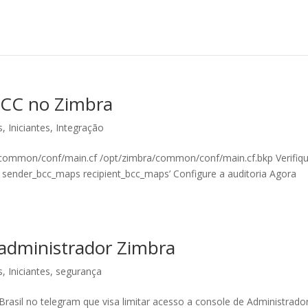
BCC no Zimbra
s
,
Iniciantes
,
Integração
/common/conf/main.cf /opt/zimbra/common/conf/main.cf.bkp Verifiq
f sender_bcc_maps recipient_bcc_maps’ Configure a auditoria Agora
 administrador Zimbra
s
,
Iniciantes
,
segurança
asil no telegram que visa limitar acesso a console de Administrado