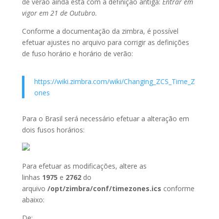
de verão ainda está com a definição antiga:
Entrar em
vigor em 21 de Outubro.
Conforme a documentação da zimbra, é possível
efetuar ajustes no arquivo para corrigir as definições
de fuso horário e horário de verão:
https://wiki.zimbra.com/wiki/Changing_ZCS_Time_Z
ones
Para o Brasil será necessário efetuar a alteração em
dois fusos horários:
Para efetuar as modificações, altere as
linhas
1975
e
2762
do
arquivo
/opt/zimbra/conf/timezones.ics
conforme
abaixo:
De: