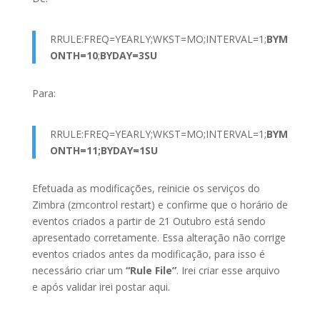
RRULE:FREQ=YEARLY;WKST=MO;INTERVAL=1;
BYM
ONTH=10
;
BYDAY=3SU
Para:
RRULE:FREQ=YEARLY;WKST=MO;INTERVAL=1;
BYM
ONTH=11;BYDAY=1SU
Efetuada as modificações, reinicie os serviços do
Zimbra (zmcontrol restart) e confirme que o horário de
eventos criados a partir de 21 Outubro está sendo
apresentado corretamente. Essa alteração não corrige
eventos criados antes da modificação, para isso é
necessário criar um
“Rule File”
. Irei criar esse arquivo
e após validar irei postar aqui.