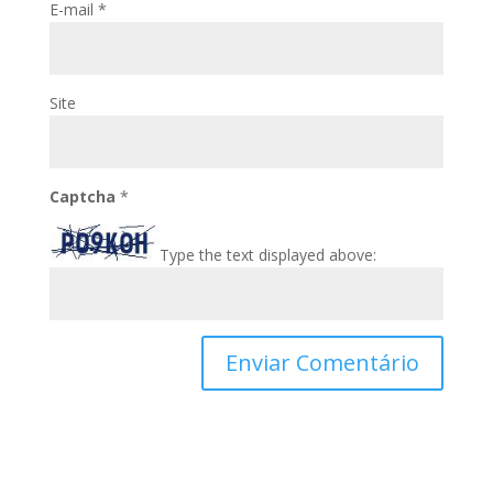
E-mail
*
Site
Captcha
*
Type the text displayed above: