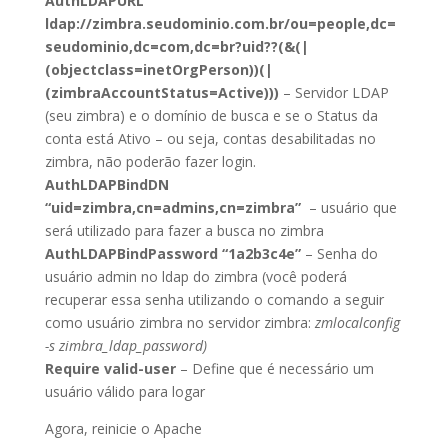
AuthLDAPURL
ldap://zimbra.seudominio.com.br/ou=people,dc=
seudominio,dc=com,dc=br?uid??(&(|
(objectclass=inetOrgPerson))(|
(zimbraAccountStatus=Active)))
– Servidor LDAP
(seu zimbra) e o domínio de busca e se o Status da
conta está Ativo – ou seja, contas desabilitadas no
zimbra, não poderão fazer login.
AuthLDAPBindDN
“uid=zimbra,cn=admins,cn=zimbra”
– usuário que
será utilizado para fazer a busca no zimbra
AuthLDAPBindPassword “1a2b3c4e”
– Senha do
usuário admin no ldap do zimbra (você poderá
recuperar essa senha utilizando o comando a seguir
como usuário zimbra no servidor zimbra:
zmlocalconfig
-s zimbra_ldap_password)
Require valid-user
– Define que é necessário um
usuário válido para logar
Agora, reinicie o Apache