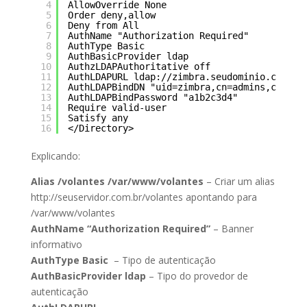
4
AllowOverride None
5
Order deny,allow
6
Deny from All
7
AuthName "Authorization Required"
8
AuthType Basic
9
AuthBasicProvider ldap
10
AuthzLDAPAuthoritative off
11
AuthLDAPURL ldap://zimbra.seudominio.com.br
12
AuthLDAPBindDN "uid=zimbra,cn=admins,cn=zim
13
AuthLDAPBindPassword "a1b2c3d4"
14
Require valid-user
15
Satisfy any
16
</Directory>
Explicando:
Alias /volantes /var/www/volantes
– Criar um alias
http://seuservidor.com.br/volantes apontando para
/var/www/volantes
AuthName “Authorization Required”
– Banner
informativo
AuthType Basic
– Tipo de autenticação
AuthBasicProvider ldap
– Tipo do provedor de
autenticação