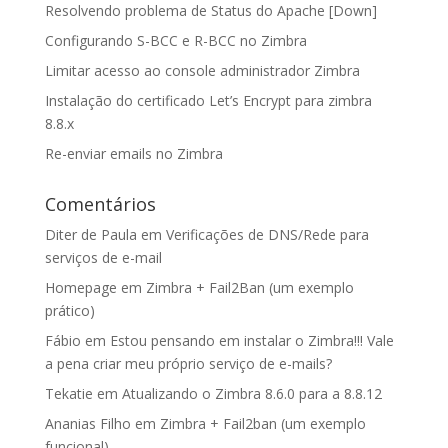
Resolvendo problema de Status do Apache [Down]
Configurando S-BCC e R-BCC no Zimbra
Limitar acesso ao console administrador Zimbra
Instalação do certificado Let’s Encrypt para zimbra
8.8.x
Re-enviar emails no Zimbra
Comentários
Diter de Paula
em
Verificações de DNS/Rede para
serviços de e-mail
Homepage
em
Zimbra + Fail2Ban (um exemplo
prático)
Fábio
em
Estou pensando em instalar o Zimbra!!! Vale
a pena criar meu próprio serviço de e-mails?
Tekatie
em
Atualizando o Zimbra 8.6.0 para a 8.8.12
Ananias Filho
em
Zimbra + Fail2ban (um exemplo
funcional)