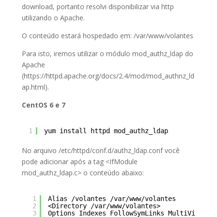
download, portanto resolvi disponibilizar via http
utilizando o Apache.
O conteúdo estará hospedado em: /var/www/volantes
Para isto, iremos utilizar o módulo mod_authz_ldap do
Apache
(https://httpd.apache.org/docs/2.4/mod/mod_authnz_ld
ap.html).
CentOS 6 e 7
1
yum install httpd mod_authz_ldap
No arquivo /etc/httpd/conf.d/authz_ldap.conf você
pode adicionar após a tag <IfModule
mod_authz_ldap.c> o conteúdo abaixo:
1
Alias /volantes /var/www/volantes
2
<Directory /var/www/volantes>
3
Options Indexes FollowSymLinks MultiViews